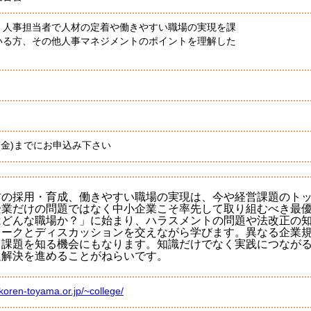
、人事担当者で人材の定着や働きやすい職場の実現を課
いる方、その他人事マネジメントのポイントを理解した
日(金)までにお申込み下さい
材の採用・育成、働きやすい職場の実現は、今や経営課題のト
企業だけの問題ではなく中小企業こそ率先して取り組むべき最
はどんな職場か？」に始まり、ハラスメントの問題や法改正の
ワークとディスカッションを交えながら学びます。異なる企業
・課題を知る機会にもなります。知識だけでなく実践につなが
題解決を進めることがねらいです。
koren-toyama.or.jp/~college/