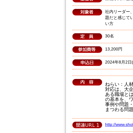
社内リーダー
題だと感じて
い方
30名
13,200円
2024年8月2
ねらい：人
対応は、大
ある職場と
の基本を、
事例や問題
まつわる問
http://www.sho